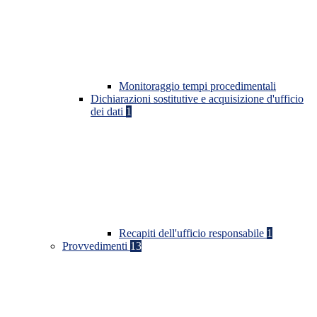
Monitoraggio tempi procedimentali
Dichiarazioni sostitutive e acquisizione d'ufficio
dei dati
1
Recapiti dell'ufficio responsabile
1
Provvedimenti
13