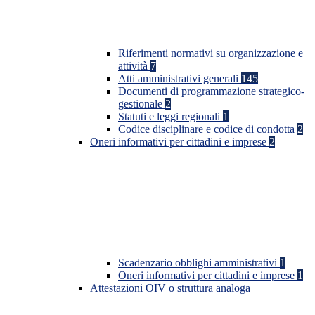
Riferimenti normativi su organizzazione e
attività
7
Atti amministrativi generali
145
Documenti di programmazione strategico-
gestionale
2
Statuti e leggi regionali
1
Codice disciplinare e codice di condotta
2
Oneri informativi per cittadini e imprese
2
Scadenzario obblighi amministrativi
1
Oneri informativi per cittadini e imprese
1
Attestazioni OIV o struttura analoga