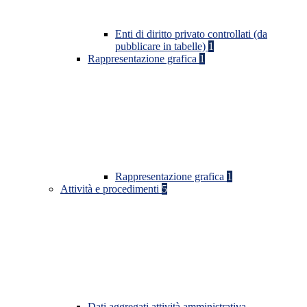
Enti di diritto privato controllati (da
pubblicare in tabelle)
1
Rappresentazione grafica
1
Rappresentazione grafica
1
Attività e procedimenti
5
Dati aggregati attività amministrativa