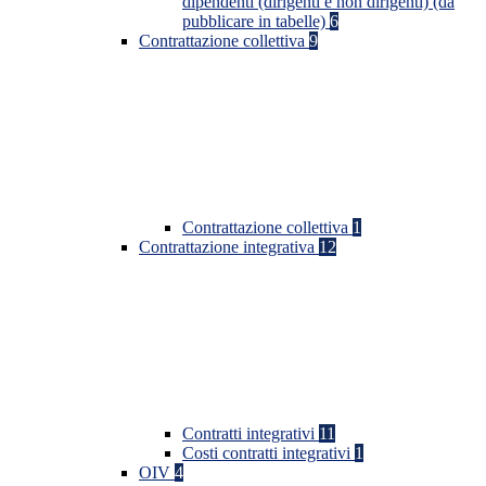
dipendenti (dirigenti e non dirigenti) (da
pubblicare in tabelle)
6
Contrattazione collettiva
9
Contrattazione collettiva
1
Contrattazione integrativa
12
Contratti integrativi
11
Costi contratti integrativi
1
OIV
4