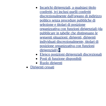
Incarichi dirigenziali, a qualsiasi titolo
conferiti, ivi inclusi quelli conferiti
discrezionalmente dall'organo di indirizzo
politico senza procedure pubbliche di
selezione e titolari di posizione
organizzativa con funzioni dirigenziali (da
pubblicare in tabelle che distinguano le
seguenti situazioni: dirigenti, dirigenti
individuati discrezionalmente, titolari di
posizione organizzativa con funzioni
dirigenziali)
8
Elenco posizioni dirigenziali discrezionali
Posti di funzione disponibili
Ruolo dirigenti
Dirigenti cessati