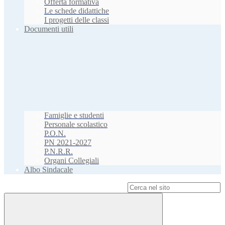
Offerta formativa
Le schede didattiche
I progetti delle classi
Documenti utili
Famiglie e studenti
Personale scolastico
P.O.N.
PN 2021-2027
P.N.R.R.
Organi Collegiali
Albo Sindacale
Campo di ricerca per le pagine del sito