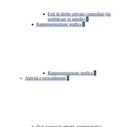
Enti di diritto privato controllati (da
pubblicare in tabelle)
1
Rappresentazione grafica
1
Rappresentazione grafica
1
Attività e procedimenti
5
Dati aggregati attività amministrativa