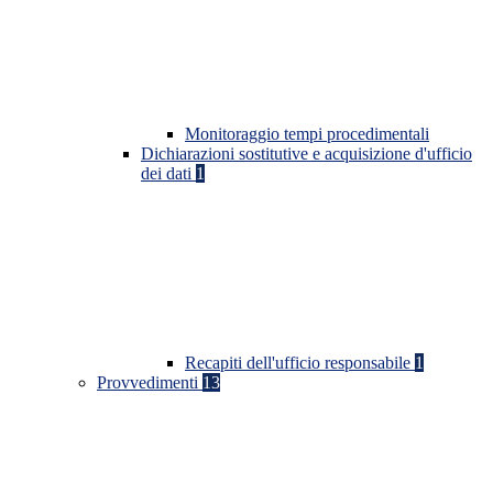
Monitoraggio tempi procedimentali
Dichiarazioni sostitutive e acquisizione d'ufficio
dei dati
1
Recapiti dell'ufficio responsabile
1
Provvedimenti
13