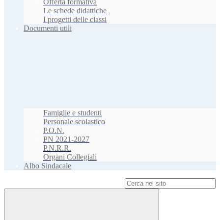
Offerta formativa
Le schede didattiche
I progetti delle classi
Documenti utili
Famiglie e studenti
Personale scolastico
P.O.N.
PN 2021-2027
P.N.R.R.
Organi Collegiali
Albo Sindacale
Campo di ricerca per le pagine del sito