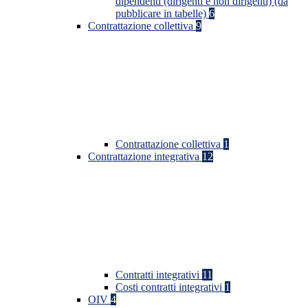
dipendenti (dirigenti e non dirigenti) (da
pubblicare in tabelle)
6
Contrattazione collettiva
9
Contrattazione collettiva
1
Contrattazione integrativa
12
Contratti integrativi
11
Costi contratti integrativi
1
OIV
4