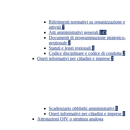
Riferimenti normativi su organizzazione e
attività
7
Atti amministrativi generali
145
Documenti di programmazione strategico-
gestionale
2
Statuti e leggi regionali
1
Codice disciplinare e codice di condotta
2
Oneri informativi per cittadini e imprese
2
Scadenzario obblighi amministrativi
1
Oneri informativi per cittadini e imprese
1
Attestazioni OIV o struttura analoga