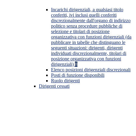
Incarichi dirigenziali, a qualsiasi titolo
conferiti, ivi inclusi quelli conferiti
discrezionalmente dall'organo di indirizzo
politico senza procedure pubbliche di
selezione e titolari di posizione
organizzativa con funzioni dirigenziali (da
pubblicare in tabelle che distinguano le
seguenti situazioni: dirigenti, dirigenti
individuati discrezionalmente, titolari di
posizione organizzativa con funzioni
dirigenziali)
8
Elenco posizioni dirigenziali discrezionali
Posti di funzione disponibili
Ruolo dirigenti
Dirigenti cessati