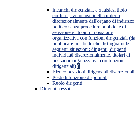
Incarichi dirigenziali, a qualsiasi titolo
conferiti, ivi inclusi quelli conferiti
discrezionalmente dall'organo di indirizzo
politico senza procedure pubbliche di
selezione e titolari di posizione
organizzativa con funzioni dirigenziali (da
pubblicare in tabelle che distinguano le
seguenti situazioni: dirigenti, dirigenti
individuati discrezionalmente, titolari di
posizione organizzativa con funzioni
dirigenziali)
8
Elenco posizioni dirigenziali discrezionali
Posti di funzione disponibili
Ruolo dirigenti
Dirigenti cessati