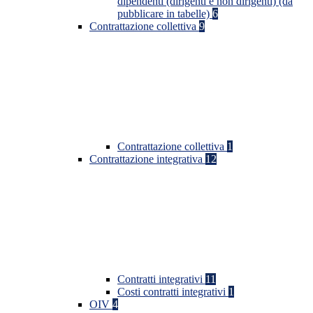
dipendenti (dirigenti e non dirigenti) (da
pubblicare in tabelle)
6
Contrattazione collettiva
9
Contrattazione collettiva
1
Contrattazione integrativa
12
Contratti integrativi
11
Costi contratti integrativi
1
OIV
4