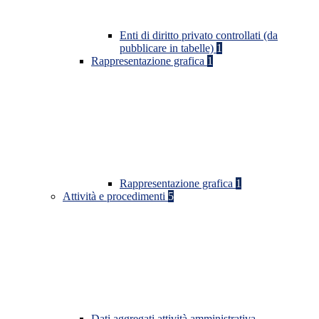
Enti di diritto privato controllati (da
pubblicare in tabelle)
1
Rappresentazione grafica
1
Rappresentazione grafica
1
Attività e procedimenti
5
Dati aggregati attività amministrativa