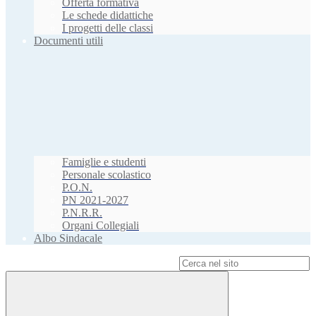
Offerta formativa
Le schede didattiche
I progetti delle classi
Documenti utili
Famiglie e studenti
Personale scolastico
P.O.N.
PN 2021-2027
P.N.R.R.
Organi Collegiali
Albo Sindacale
Campo di ricerca per le pagine del sito