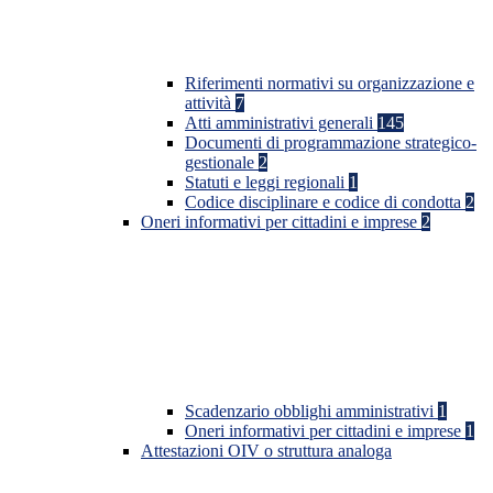
Riferimenti normativi su organizzazione e
attività
7
Atti amministrativi generali
145
Documenti di programmazione strategico-
gestionale
2
Statuti e leggi regionali
1
Codice disciplinare e codice di condotta
2
Oneri informativi per cittadini e imprese
2
Scadenzario obblighi amministrativi
1
Oneri informativi per cittadini e imprese
1
Attestazioni OIV o struttura analoga