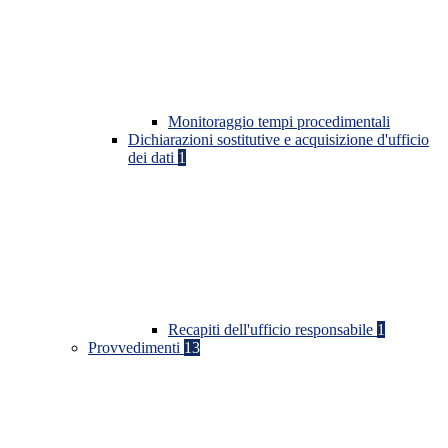
Monitoraggio tempi procedimentali
Dichiarazioni sostitutive e acquisizione d'ufficio
dei dati
1
Recapiti dell'ufficio responsabile
1
Provvedimenti
13