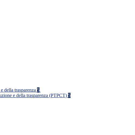
 e della trasparenza
5
rruzione e della trasparenza (PTPCT)
5