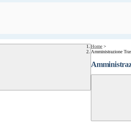
Home
>
Amministrazione Tra
Amministraz