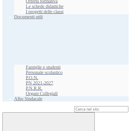
Offerta formativa
Le schede didattiche
I progetti delle classi
Documenti utili
Famiglie e studenti
Personale scolastico
P.O.N.
PN 2021-2027
P.N.R.R.
Organi Collegiali
Albo Sindacale
Campo di ricerca per le pagine del sito