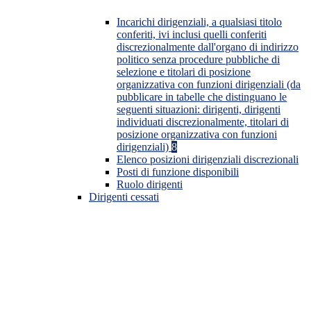
Incarichi dirigenziali, a qualsiasi titolo
conferiti, ivi inclusi quelli conferiti
discrezionalmente dall'organo di indirizzo
politico senza procedure pubbliche di
selezione e titolari di posizione
organizzativa con funzioni dirigenziali (da
pubblicare in tabelle che distinguano le
seguenti situazioni: dirigenti, dirigenti
individuati discrezionalmente, titolari di
posizione organizzativa con funzioni
dirigenziali)
8
Elenco posizioni dirigenziali discrezionali
Posti di funzione disponibili
Ruolo dirigenti
Dirigenti cessati