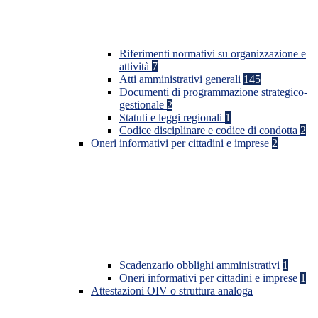
Riferimenti normativi su organizzazione e
attività
7
Atti amministrativi generali
145
Documenti di programmazione strategico-
gestionale
2
Statuti e leggi regionali
1
Codice disciplinare e codice di condotta
2
Oneri informativi per cittadini e imprese
2
Scadenzario obblighi amministrativi
1
Oneri informativi per cittadini e imprese
1
Attestazioni OIV o struttura analoga