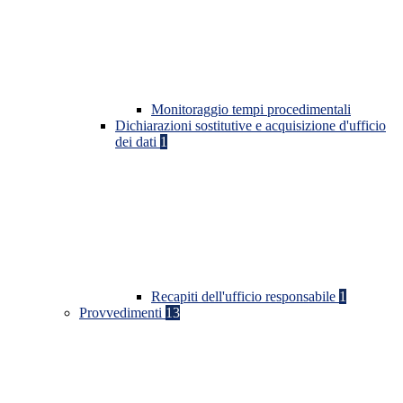
Monitoraggio tempi procedimentali
Dichiarazioni sostitutive e acquisizione d'ufficio
dei dati
1
Recapiti dell'ufficio responsabile
1
Provvedimenti
13