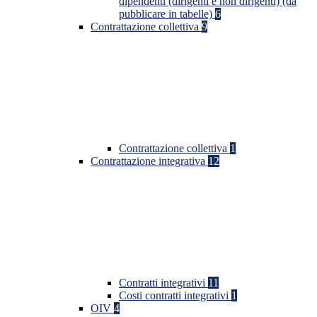
dipendenti (dirigenti e non dirigenti) (da
pubblicare in tabelle)
6
Contrattazione collettiva
9
Contrattazione collettiva
1
Contrattazione integrativa
12
Contratti integrativi
11
Costi contratti integrativi
1
OIV
4