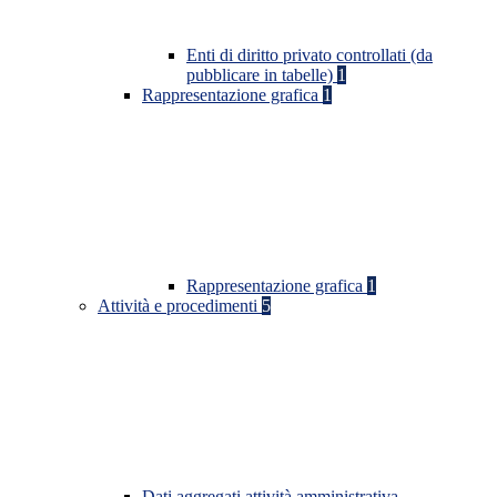
Enti di diritto privato controllati (da
pubblicare in tabelle)
1
Rappresentazione grafica
1
Rappresentazione grafica
1
Attività e procedimenti
5
Dati aggregati attività amministrativa