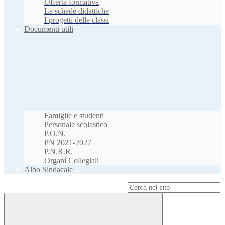
Offerta formativa
Le schede didattiche
I progetti delle classi
Documenti utili
Famiglie e studenti
Personale scolastico
P.O.N.
PN 2021-2027
P.N.R.R.
Organi Collegiali
Albo Sindacale
Campo di ricerca per le pagine del sito