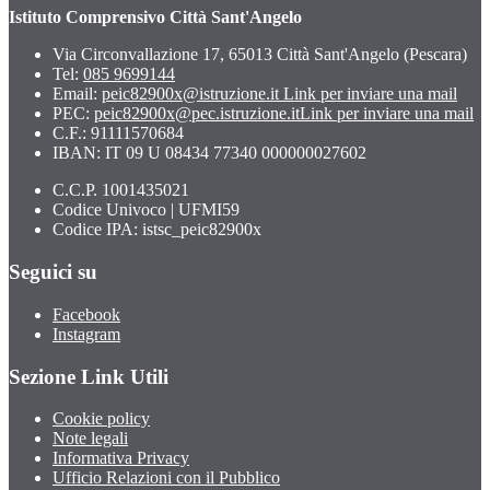
Istituto Comprensivo Città Sant'Angelo
Via Circonvallazione 17, 65013 Città Sant'Angelo (Pescara)
Tel:
085 9699144
Email:
peic82900x@istruzione.it
Link per inviare una mail
PEC:
peic82900x@pec.istruzione.it
Link per inviare una mail
C.F.: 91111570684
IBAN: IT 09 U 08434 77340 000000027602
C.C.P. 1001435021
Codice Univoco | UFMI59
Codice IPA: istsc_peic82900x
Seguici su
Facebook
Instagram
Sezione Link Utili
Cookie policy
Note legali
Informativa Privacy
Ufficio Relazioni con il Pubblico