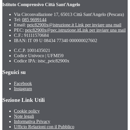
Istituto Comprensivo Città Sant'Angelo
Via Circonvallazione 17, 65013 Città Sant'Angelo (Pescara)
Tel:
085 9699144
Email:
peic82900x@istruzione.it
Link per inviare una mail
PEC:
peic82900x@pec.istruzione.it
Link per inviare una mail
C.F.: 91111570684
IBAN: IT 09 U 08434 77340 000000027602
C.C.P. 1001435021
Codice Univoco | UFMI59
Codice IPA: istsc_peic82900x
Seguici su
Facebook
Instagram
Sezione Link Utili
Cookie policy
Note legali
Informativa Privacy
Ufficio Relazioni con il Pubblico