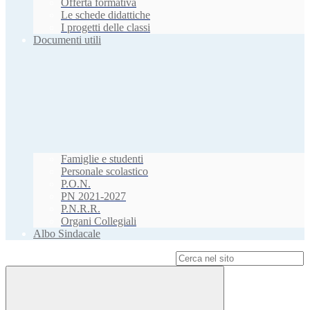
Offerta formativa
Le schede didattiche
I progetti delle classi
Documenti utili
Famiglie e studenti
Personale scolastico
P.O.N.
PN 2021-2027
P.N.R.R.
Organi Collegiali
Albo Sindacale
Campo di ricerca per le pagine del sito