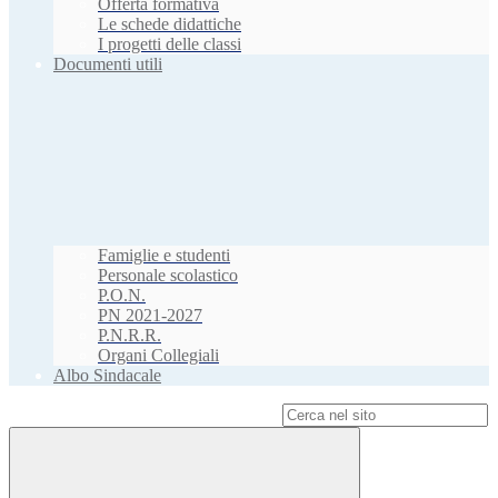
Offerta formativa
Le schede didattiche
I progetti delle classi
Documenti utili
Famiglie e studenti
Personale scolastico
P.O.N.
PN 2021-2027
P.N.R.R.
Organi Collegiali
Albo Sindacale
Campo di ricerca per le pagine del sito