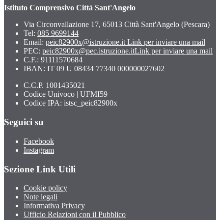
Istituto Comprensivo Città Sant'Angelo
Via Circonvallazione 17, 65013 Città Sant'Angelo (Pescara)
Tel:
085 9699144
Email:
peic82900x@istruzione.it
Link per inviare una mail
PEC:
peic82900x@pec.istruzione.it
Link per inviare una mail
C.F.: 91111570684
IBAN: IT 09 U 08434 77340 000000027602
C.C.P. 1001435021
Codice Univoco | UFMI59
Codice IPA: istsc_peic82900x
Seguici su
Facebook
Instagram
Sezione Link Utili
Cookie policy
Note legali
Informativa Privacy
Ufficio Relazioni con il Pubblico