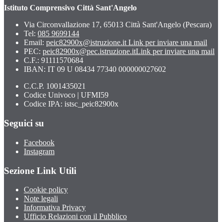
Istituto Comprensivo Città Sant'Angelo
Via Circonvallazione 17, 65013 Città Sant'Angelo (Pescara)
Tel:
085 9699144
Email:
peic82900x@istruzione.it
Link per inviare una mail
PEC:
peic82900x@pec.istruzione.it
Link per inviare una mail
C.F.: 91111570684
IBAN: IT 09 U 08434 77340 000000027602
C.C.P. 1001435021
Codice Univoco | UFMI59
Codice IPA: istsc_peic82900x
Seguici su
Facebook
Instagram
Sezione Link Utili
Cookie policy
Note legali
Informativa Privacy
Ufficio Relazioni con il Pubblico