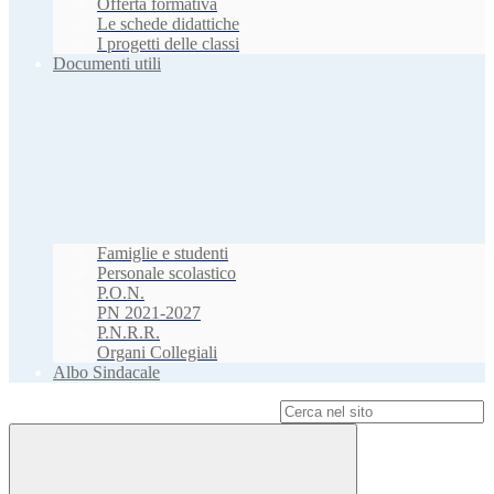
Offerta formativa
Le schede didattiche
I progetti delle classi
Documenti utili
Famiglie e studenti
Personale scolastico
P.O.N.
PN 2021-2027
P.N.R.R.
Organi Collegiali
Albo Sindacale
Campo di ricerca per le pagine del sito