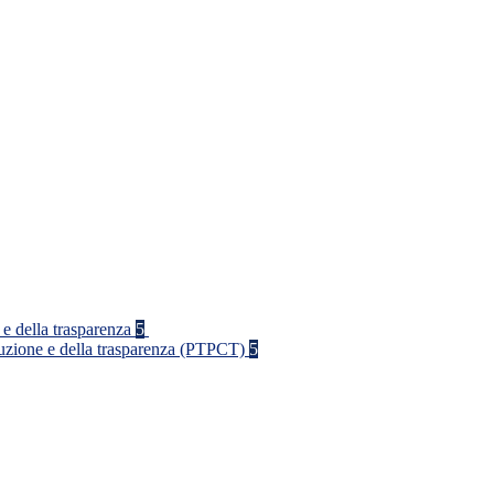
 e della trasparenza
5
rruzione e della trasparenza (PTPCT)
5