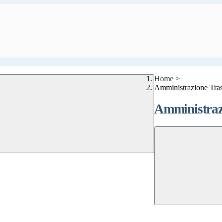
Home
>
Amministrazione Tra
Amministraz