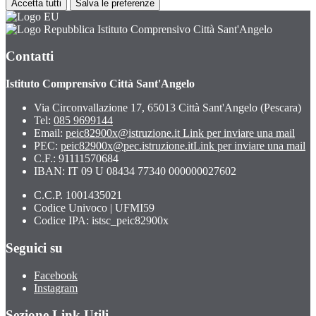
Accetta tutti
Salva le preferenze
Istituto Comprensivo Città Sant'Angelo
Contatti
Istituto Comprensivo Città Sant'Angelo
Via Circonvallazione 17, 65013 Città Sant'Angelo (Pescara)
Tel:
085 9699144
Email:
peic82900x@istruzione.it
Link per inviare una mail
PEC:
peic82900x@pec.istruzione.it
Link per inviare una mail
C.F.: 91111570684
IBAN: IT 09 U 08434 77340 000000027602
C.C.P. 1001435021
Codice Univoco | UFMI59
Codice IPA: istsc_peic82900x
Seguici su
Facebook
Instagram
Sezione Link Utili