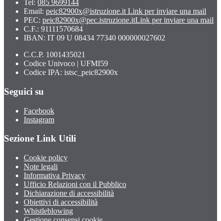
Tel:
085 9699144
Email:
peic82900x@istruzione.it
Link per inviare una mail
PEC:
peic82900x@pec.istruzione.it
Link per inviare una mail
C.F.: 91111570684
IBAN: IT 09 U 08434 77340 000000027602
C.C.P. 1001435021
Codice Univoco | UFMI59
Codice IPA: istsc_peic82900x
Seguici su
Facebook
Instagram
Sezione Link Utili
Cookie policy
Note legali
Informativa Privacy
Ufficio Relazioni con il Pubblico
Dichiarazione di accessibilità
Obiettivi di accessibilità
Whistleblowing
Gestione consensi cookie