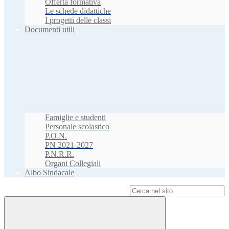
Offerta formativa
Le schede didattiche
I progetti delle classi
Documenti utili
Famiglie e studenti
Personale scolastico
P.O.N.
PN 2021-2027
P.N.R.R.
Organi Collegiali
Albo Sindacale
Campo di ricerca per le pagine del sito