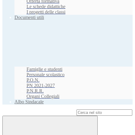
Offerta formativa
Le schede didattiche
I progetti delle classi
Documenti utili
Famiglie e studenti
Personale scolastico
P.O.N.
PN 2021-2027
P.N.R.R.
Organi Collegiali
Albo Sindacale
Campo di ricerca per le pagine del sito