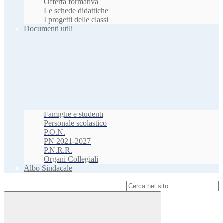
Offerta formativa
Le schede didattiche
I progetti delle classi
Documenti utili
Famiglie e studenti
Personale scolastico
P.O.N.
PN 2021-2027
P.N.R.R.
Organi Collegiali
Albo Sindacale
Campo di ricerca per le pagine del sito