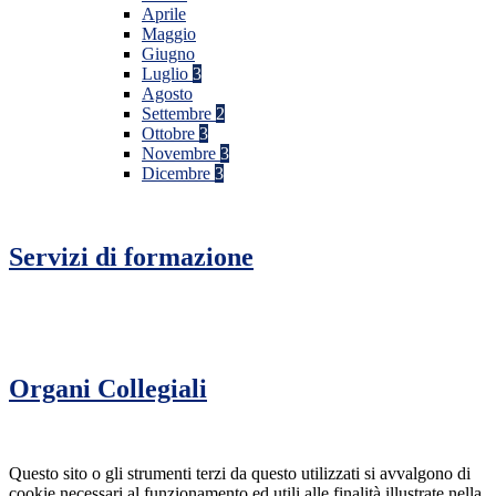
Aprile
Maggio
Giugno
Luglio
3
Agosto
Settembre
2
Ottobre
3
Novembre
3
Dicembre
3
Servizi di formazione
Organi Collegiali
Questo sito o gli strumenti terzi da questo utilizzati si avvalgono di
cookie necessari al funzionamento ed utili alle finalità illustrate nella