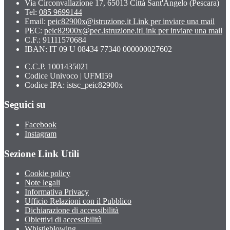
Via Circonvallazione 17, 65013 Città Sant'Angelo (Pescara)
Tel:
085 9699144
Email:
peic82900x@istruzione.it
Link per inviare una mail
PEC:
peic82900x@pec.istruzione.it
Link per inviare una mail
C.F.: 91111570684
IBAN: IT 09 U 08434 77340 000000027602
C.C.P. 1001435021
Codice Univoco | UFMI59
Codice IPA: istsc_peic82900x
Seguici su
Facebook
Instagram
Sezione Link Utili
Cookie policy
Note legali
Informativa Privacy
Ufficio Relazioni con il Pubblico
Dichiarazione di accessibilità
Obiettivi di accessibilità
Whistleblowing