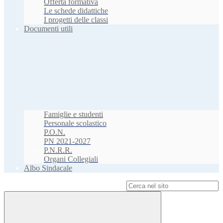
Offerta formativa
Le schede didattiche
I progetti delle classi
Documenti utili
Famiglie e studenti
Personale scolastico
P.O.N.
PN 2021-2027
P.N.R.R.
Organi Collegiali
Albo Sindacale
Campo di ricerca per le pagine del sito