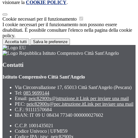
visionare la
COOKIE POLICY
.
Cookie necessari per il funzionamento
I cookie necessari per il funzionamento non possono essere
disabilitati. È possibile consultare l'elenco nella pagina della cookie
policy.
Accetta tutti
Salva le preferenze
Istituto Comprensivo Città Sant'Angelo
Contatti
Istituto Comprensivo Città Sant'Angelo
Via Circonvallazione 17, 65013 Città Sant'Angelo (Pescara)
Tel:
085 9699144
Email:
peic82900x@istruzione.it
Link per inviare una mail
PEC:
peic82900x@pec.istruzione.it
Link per inviare una mail
C.F.: 91111570684
IBAN: IT 09 U 08434 77340 000000027602
C.C.P. 1001435021
Codice Univoco | UFMI59
Codice IPA: istsc_peic82900x