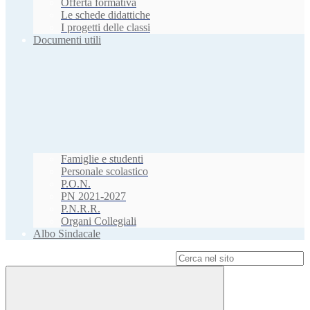
Offerta formativa
Le schede didattiche
I progetti delle classi
Documenti utili
Famiglie e studenti
Personale scolastico
P.O.N.
PN 2021-2027
P.N.R.R.
Organi Collegiali
Albo Sindacale
Campo di ricerca per le pagine del sito