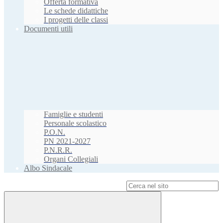
Offerta formativa
Le schede didattiche
I progetti delle classi
Documenti utili
Famiglie e studenti
Personale scolastico
P.O.N.
PN 2021-2027
P.N.R.R.
Organi Collegiali
Albo Sindacale
Campo di ricerca per le pagine del sito