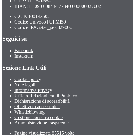
C.F.: 91111570684
IBAN: IT 09 U 08434 77340 000000027602
C.C.P. 1001435021
Codice Univoco | UFMI59
Codice IPA: istsc_peic82900x
Seguici su
Facebook
Instagram
Sezione Link Utili
Cookie policy
Note legali
Informativa Privacy
Ufficio Relazioni con il Pubblico
Dichiarazione di accessibilità
Obiettivi di accessibilità
Whistleblowing
Gestione consensi cookie
Amministrazione trasparente
Pagina visualizzata
85515
volte