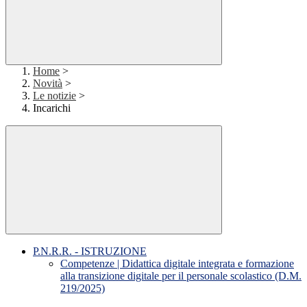
Home
>
Novità
>
Le notizie
>
Incarichi
P.N.R.R. - ISTRUZIONE
Competenze | Didattica digitale integrata e formazione
alla transizione digitale per il personale scolastico (D.M.
219/2025)