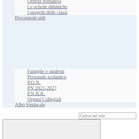
Offerta formativa
Le schede didattiche
I progetti delle classi
Documenti utili
Famiglie e studenti
Personale scolastico
P.O.N.
PN 2021-2027
P.N.R.R.
Organi Collegiali
Albo Sindacale
Campo di ricerca per le pagine del sito