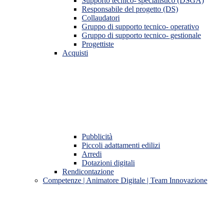
Supporto tecnico- specialistico (DSGA)
Responsabile del progetto (DS)
Collaudatori
Gruppo di supporto tecnico- operativo
Gruppo di supporto tecnico- gestionale
Progettiste
Acquisti
Pubblicità
Piccoli adattamenti edilizi
Arredi
Dotazioni digitali
Rendicontazione
Competenze | Animatore Digitale | Team Innovazione