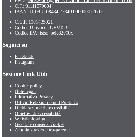
PEC:
peic82900x@pec.istruzione.it
Link per inviare una mail
C.F.: 91111570684
IBAN: IT 09 U 08434 77340 000000027602
C.C.P. 1001435021
Codice Univoco | UFMI59
Codice IPA: istsc_peic82900x
Seguici su
Facebook
Instagram
Sezione Link Utili
Cookie policy
Note legali
Informativa Privacy
Ufficio Relazioni con il Pubblico
Dichiarazione di accessibilità
Obiettivi di accessibilità
Whistleblowing
Gestione consensi cookie
Amministrazione trasparente