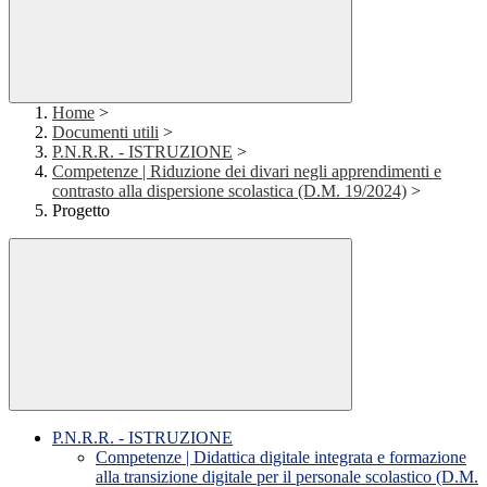
Home
>
Documenti utili
>
P.N.R.R. - ISTRUZIONE
>
Competenze | Riduzione dei divari negli apprendimenti e
contrasto alla dispersione scolastica (D.M. 19/2024)
>
Progetto
P.N.R.R. - ISTRUZIONE
Competenze | Didattica digitale integrata e formazione
alla transizione digitale per il personale scolastico (D.M.