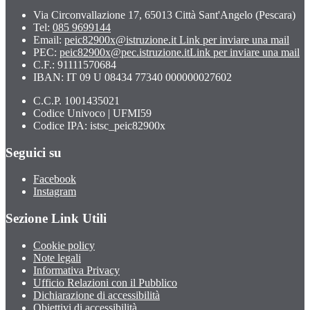
Via Circonvallazione 17, 65013 Città Sant'Angelo (Pescara)
Tel:
085 9699144
Email:
peic82900x@istruzione.it
Link per inviare una mail
PEC:
peic82900x@pec.istruzione.it
Link per inviare una mail
C.F.: 91111570684
IBAN: IT 09 U 08434 77340 000000027602
C.C.P. 1001435021
Codice Univoco | UFMI59
Codice IPA: istsc_peic82900x
Seguici su
Facebook
Instagram
Sezione Link Utili
Cookie policy
Note legali
Informativa Privacy
Ufficio Relazioni con il Pubblico
Dichiarazione di accessibilità
Obiettivi di accessibilità