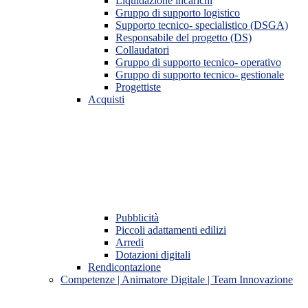
Liquidazione incarichi
Gruppo di supporto logistico
Supporto tecnico- specialistico (DSGA)
Responsabile del progetto (DS)
Collaudatori
Gruppo di supporto tecnico- operativo
Gruppo di supporto tecnico- gestionale
Progettiste
Acquisti
Pubblicità
Piccoli adattamenti edilizi
Arredi
Dotazioni digitali
Rendicontazione
Competenze | Animatore Digitale | Team Innovazione