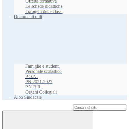
Offerta formativa
Le schede didattiche
I progetti delle classi
Documenti utili
Famiglie e studenti
Personale scolastico
P.O.N.
PN 2021-2027
P.N.R.R.
Organi Collegiali
Albo Sindacale
Campo di ricerca per le pagine del sito