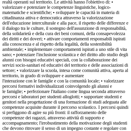
realtà operanti sul territorio. Le attività hanno l'obiettivo di: •
valorizzare e potenziare le competenze linguistiche, logico-
matematiche e scientifiche; • sviluppare le capacità in materia di
cittadinanza attiva e democratica attraverso la valorizzazione
dell'educazione interculturale e alla pace, il rispetto delle differenze e
il dialogo tra le culture, il sostegno dell'assunzione di responsabilità,
della solidarietà e della cura dei beni comuni, della consapevolezza
dei diritti e dei doveri; • attivare comportamenti responsabili ispirati
alla conoscenza e al rispetto della legalità, della sostenibilità
ambientale; • implementare comportamenti ispirati a uno stile di vita
sano; • potenziare l'inclusione scolastica e del diritto allo studio degli
alunni con bisogni educativi speciali, con la collaborazione dei
servizi socio-sanitari ed educativi del territorio e delle associazioni di
settore; • valorizzare la scuola, intesa come comunità attiva, aperta al
territorio, in grado di sviluppare e aumentare
l'interazione con le famiglie e con la comunità locale; • valorizzare
percorsi formativi individualizzati coinvolgendo gli alunni e
le famiglie; • perfezionare l'italiano come lingua seconda attraverso
percorsi e laboratori per studenti alloglotti; • supportare studenti e
genitori nella progettazione di una formazione di studi adeguata alle
competenze acquisite durante il percorso scolastico. I percorsi quindi
si prefiggono di agire su più fronti: il rafforzamento delle
competenze dei ragazzi, attraverso attività di supporto e
accompagnamento; l'irrobustimento della motivazione degli studenti
che devono ritrovare il senso di un impegno costante e regolare con