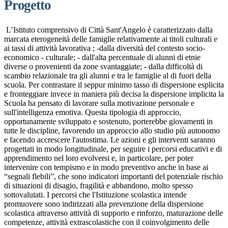
Progetto
L’Istituto comprensivo di Città Sant'Angelo è caratterizzato dalla
marcata eterogeneità delle famiglie relativamente ai titoli culturali e
ai tassi di attività lavorativa ; -dalla diversità del contesto socio-
economico - culturale; - dall'alta percentuale di alunni di etnie
diverse o provenienti da zone svantaggiate; - dalla difficoltà di
scambio relazionale tra gli alunni e tra le famiglie al di fuori della
scuola. Per contrastare il seppur minimo tasso di dispersione esplicita
e fronteggiare invece in maniera più decisa la dispersione implicita la
Scuola ha pensato di lavorare sulla motivazione personale e
sull'intelligenza emotiva. Questa tipologia di approccio,
opportunamente sviluppato e sostenuto, porterebbe giovamenti in
tutte le discipline, favorendo un approccio allo studio più autonomo
e facendo accrescere l'autostima. Le azioni e gli interventi saranno
progettati in modo longitudinale, per seguire i percorsi educativi e di
apprendimento nel loro evolversi e, in particolare, per poter
intervenire con tempismo e in modo preventivo anche in base ai
“segnali flebili”, che sono indicatori importanti del potenziale rischio
di situazioni di disagio, fragilità e abbandono, molto spesso
sottovalutati. I percorsi che l'Istituzione scolastica intende
promuovere sono indirizzati alla prevenzione della dispersione
scolastica attraverso attività di supporto e rinforzo, maturazione delle
competenze, attività extrascolastiche con il coinvolgimento delle