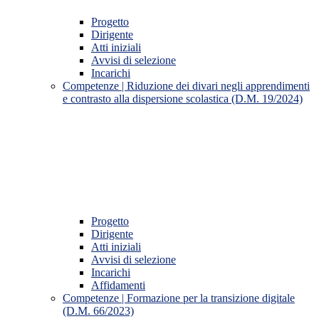
Progetto
Dirigente
Atti iniziali
Avvisi di selezione
Incarichi
Competenze | Riduzione dei divari negli apprendimenti
e contrasto alla dispersione scolastica (D.M. 19/2024)
Progetto
Dirigente
Atti iniziali
Avvisi di selezione
Incarichi
Affidamenti
Competenze | Formazione per la transizione digitale
(D.M. 66/2023)