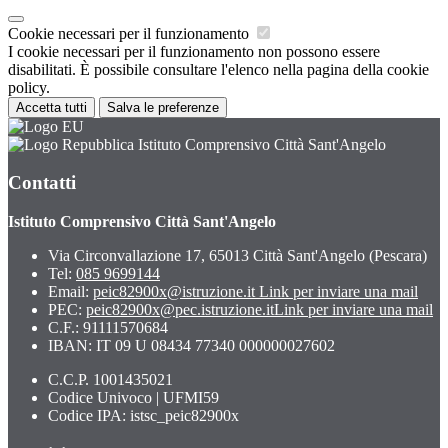
Cookie necessari per il funzionamento
I cookie necessari per il funzionamento non possono essere
disabilitati. È possibile consultare l'elenco nella pagina della cookie
policy.
Accetta tutti
Salva le preferenze
Istituto Comprensivo Città Sant'Angelo
Contatti
Istituto Comprensivo Città Sant'Angelo
Via Circonvallazione 17, 65013 Città Sant'Angelo (Pescara)
Tel:
085 9699144
Email:
peic82900x@istruzione.it
Link per inviare una mail
PEC:
peic82900x@pec.istruzione.it
Link per inviare una mail
C.F.: 91111570684
IBAN: IT 09 U 08434 77340 000000027602
C.C.P. 1001435021
Codice Univoco | UFMI59
Codice IPA: istsc_peic82900x