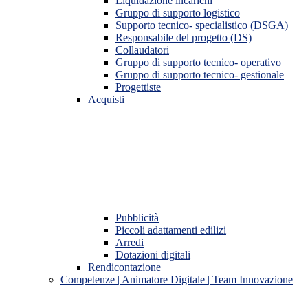
Liquidazione incarichi
Gruppo di supporto logistico
Supporto tecnico- specialistico (DSGA)
Responsabile del progetto (DS)
Collaudatori
Gruppo di supporto tecnico- operativo
Gruppo di supporto tecnico- gestionale
Progettiste
Acquisti
Pubblicità
Piccoli adattamenti edilizi
Arredi
Dotazioni digitali
Rendicontazione
Competenze | Animatore Digitale | Team Innovazione