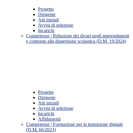
Progetto
Dirigente
Atti iniziali
Avvisi di selezione
Incarichi
Competenze | Riduzione dei divari negli apprendimenti
e contrasto alla dispersione scolastica (D.M. 19/2024)
Progetto
Dirigente
Atti iniziali
Avvisi di selezione
Incarichi
Affidamenti
Competenze | Formazione per la transizione digitale
(D.M. 66/2023)