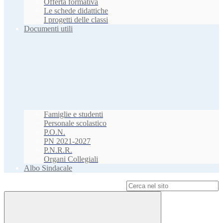
Offerta formativa
Le schede didattiche
I progetti delle classi
Documenti utili
Famiglie e studenti
Personale scolastico
P.O.N.
PN 2021-2027
P.N.R.R.
Organi Collegiali
Albo Sindacale
Campo di ricerca per le pagine del sito