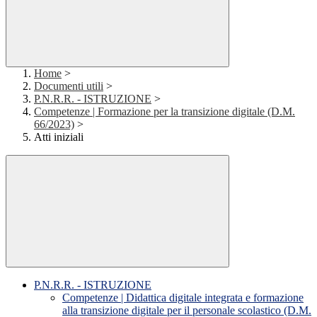
Home
>
Documenti utili
>
P.N.R.R. - ISTRUZIONE
>
Competenze | Formazione per la transizione digitale (D.M.
66/2023)
>
Atti iniziali
P.N.R.R. - ISTRUZIONE
Competenze | Didattica digitale integrata e formazione
alla transizione digitale per il personale scolastico (D.M.