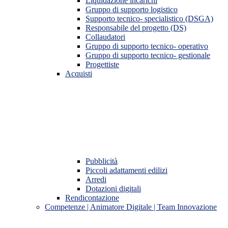
Liquidazione incarichi
Gruppo di supporto logistico
Supporto tecnico- specialistico (DSGA)
Responsabile del progetto (DS)
Collaudatori
Gruppo di supporto tecnico- operativo
Gruppo di supporto tecnico- gestionale
Progettiste
Acquisti
Pubblicità
Piccoli adattamenti edilizi
Arredi
Dotazioni digitali
Rendicontazione
Competenze | Animatore Digitale | Team Innovazione