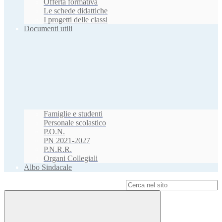
Offerta formativa
Le schede didattiche
I progetti delle classi
Documenti utili
Famiglie e studenti
Personale scolastico
P.O.N.
PN 2021-2027
P.N.R.R.
Organi Collegiali
Albo Sindacale
Campo di ricerca per le pagine del sito