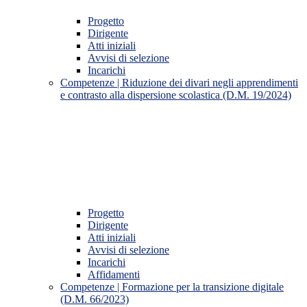
Progetto
Dirigente
Atti iniziali
Avvisi di selezione
Incarichi
Competenze | Riduzione dei divari negli apprendimenti
e contrasto alla dispersione scolastica (D.M. 19/2024)
Progetto
Dirigente
Atti iniziali
Avvisi di selezione
Incarichi
Affidamenti
Competenze | Formazione per la transizione digitale
(D.M. 66/2023)