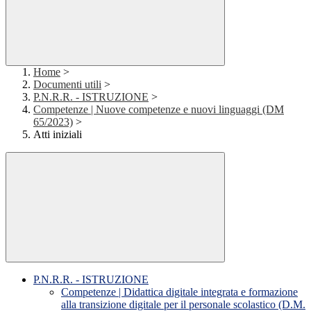
Home
>
Documenti utili
>
P.N.R.R. - ISTRUZIONE
>
Competenze | Nuove competenze e nuovi linguaggi (DM
65/2023)
>
Atti iniziali
P.N.R.R. - ISTRUZIONE
Competenze | Didattica digitale integrata e formazione
alla transizione digitale per il personale scolastico (D.M.