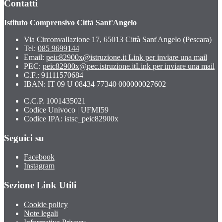
Contatti
Istituto Comprensivo Città Sant'Angelo
Via Circonvallazione 17, 65013 Città Sant'Angelo (Pescara)
Tel:
085 9699144
Email:
peic82900x@istruzione.it
Link per inviare una mail
PEC:
peic82900x@pec.istruzione.it
Link per inviare una mail
C.F.: 91111570684
IBAN: IT 09 U 08434 77340 000000027602
C.C.P. 1001435021
Codice Univoco | UFMI59
Codice IPA: istsc_peic82900x
Seguici su
Facebook
Instagram
Sezione Link Utili
Cookie policy
Note legali