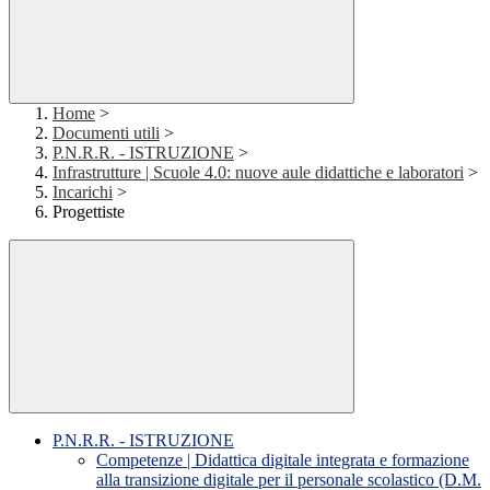
Home
>
Documenti utili
>
P.N.R.R. - ISTRUZIONE
>
Infrastrutture | Scuole 4.0: nuove aule didattiche e laboratori
>
Incarichi
>
Progettiste
P.N.R.R. - ISTRUZIONE
Competenze | Didattica digitale integrata e formazione
alla transizione digitale per il personale scolastico (D.M.