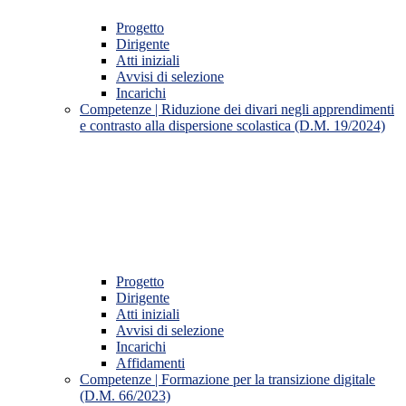
Progetto
Dirigente
Atti iniziali
Avvisi di selezione
Incarichi
Competenze | Riduzione dei divari negli apprendimenti
e contrasto alla dispersione scolastica (D.M. 19/2024)
Progetto
Dirigente
Atti iniziali
Avvisi di selezione
Incarichi
Affidamenti
Competenze | Formazione per la transizione digitale
(D.M. 66/2023)