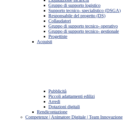
Liquidazione incarichi
Gruppo di supporto logistico
Supporto tecnico- specialistico (DSGA)
Responsabile del progetto (DS)
Collaudatori
Gruppo di supporto tecnico- operativo
Gruppo di supporto tecnico- gestionale
Progettiste
Acquisti
Pubblicità
Piccoli adattamenti edilizi
Arredi
Dotazioni digitali
Rendicontazione
Competenze | Animatore Digitale | Team Innovazione