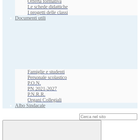
Offerta formativa
Le schede didattiche
I progetti delle classi
Documenti utili
Famiglie e studenti
Personale scolastico
P.O.N.
PN 2021-2027
P.N.R.R.
Organi Collegiali
Albo Sindacale
Campo di ricerca per le pagine del sito