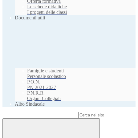
Offerta formativa
Le schede didattiche
I progetti delle classi
Documenti utili
Famiglie e studenti
Personale scolastico
P.O.N.
PN 2021-2027
P.N.R.R.
Organi Collegiali
Albo Sindacale
Campo di ricerca per le pagine del sito