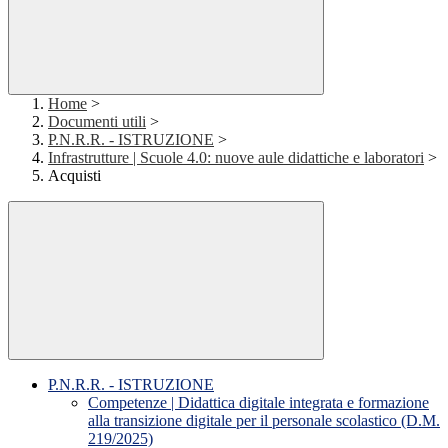
Home
>
Documenti utili
>
P.N.R.R. - ISTRUZIONE
>
Infrastrutture | Scuole 4.0: nuove aule didattiche e laboratori
>
Acquisti
P.N.R.R. - ISTRUZIONE
Competenze | Didattica digitale integrata e formazione
alla transizione digitale per il personale scolastico (D.M.
219/2025)