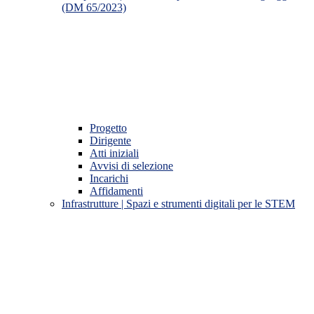
(DM 65/2023)
Progetto
Dirigente
Atti iniziali
Avvisi di selezione
Incarichi
Affidamenti
Infrastrutture | Spazi e strumenti digitali per le STEM