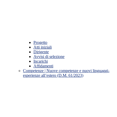
Progetto
Atti iniziali
Dirigente
Avvisi di selezione
Incarichi
Affidamenti
Competenze | Nuove competenze e nuovi linguaggi-
esperienze all’estero (D.M. 61/2023)