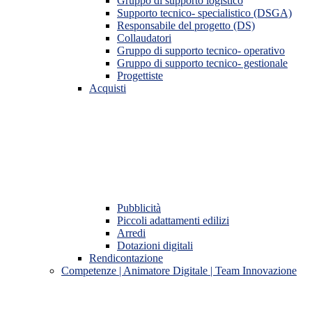
Gruppo di supporto logistico
Supporto tecnico- specialistico (DSGA)
Responsabile del progetto (DS)
Collaudatori
Gruppo di supporto tecnico- operativo
Gruppo di supporto tecnico- gestionale
Progettiste
Acquisti
Pubblicità
Piccoli adattamenti edilizi
Arredi
Dotazioni digitali
Rendicontazione
Competenze | Animatore Digitale | Team Innovazione