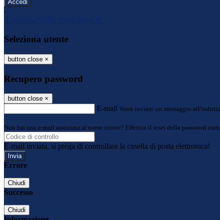
-
Entra con SPID
Entra con CIE
Seleziona utente
button close
×
Recupero password
button close
×
E-mail
Verrà inviato un messaggio all'indirizz
Non hai una e-mail associata al nome utente? Effettua il reset della password tram
E-mail inviata, si prega di controllare la casella di posta elettronica!
Errore
Chiudi
Successo
Chiudi
Informazione