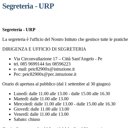
Segreteria - URP
Segreteria - URP
La segreteria è l'ufficio del Nostro Istituto che gestisce tutte le prati
DIRIGENZA E UFFICIO DI SEGRETERIA
Via Circonvallazione 17 – Città Sant'Angelo - Pe
tel. 085 9699144 fax 08596223
e- mail: peic82900x@istruzione.it
Pec: peic82900x@pec.istruzione.it
Orario di apertura al pubblico (dal 1 settembre al 30 giugno)
Lunedì: dalle 11.00 alle 13.00 - dalle 15.00 alle 16.30
Martedì: dalle 11.00 alle 13.00
Mercoledì: dalle 11.00 alle 13.00 - dalle 15.00 alle 16.30
Giovedì: dalle 11.00 alle 13.00
Venerdì: dalle 11.00 alle 13.00
Sabato: chiuso