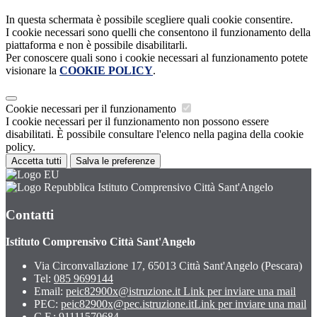
In questa schermata è possibile scegliere quali cookie consentire.
I cookie necessari sono quelli che consentono il funzionamento della
piattaforma e non è possibile disabilitarli.
Per conoscere quali sono i cookie necessari al funzionamento potete
visionare la
COOKIE POLICY
.
Cookie necessari per il funzionamento
I cookie necessari per il funzionamento non possono essere
disabilitati. È possibile consultare l'elenco nella pagina della cookie
policy.
Accetta tutti
Salva le preferenze
Istituto Comprensivo Città Sant'Angelo
Contatti
Istituto Comprensivo Città Sant'Angelo
Via Circonvallazione 17, 65013 Città Sant'Angelo (Pescara)
Tel:
085 9699144
Email:
peic82900x@istruzione.it
Link per inviare una mail
PEC:
peic82900x@pec.istruzione.it
Link per inviare una mail
C.F.: 91111570684