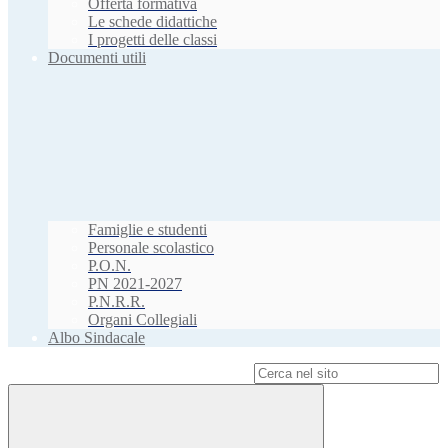
Offerta formativa
Le schede didattiche
I progetti delle classi
Documenti utili
Famiglie e studenti
Personale scolastico
P.O.N.
PN 2021-2027
P.N.R.R.
Organi Collegiali
Albo Sindacale
Campo di ricerca per le pagine del sito