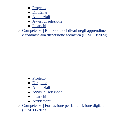
Progetto
Dirigente
Atti iniziali
Avvisi di selezione
Incarichi
Competenze | Riduzione dei divari negli apprendimenti
e contrasto alla dispersione scolastica (D.M. 19/2024)
Progetto
Dirigente
Atti iniziali
Avvisi di selezione
Incarichi
Affidamenti
Competenze | Formazione per la transizione digitale
(D.M. 66/2023)