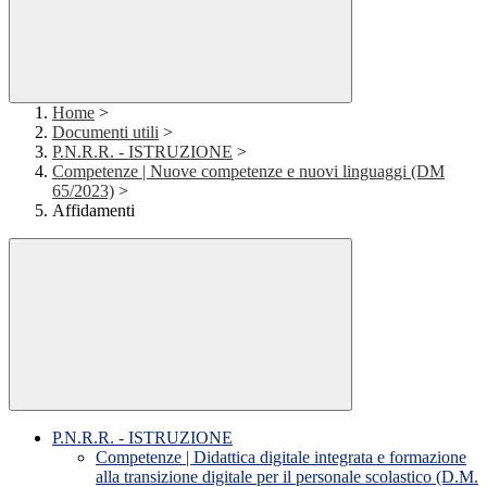
Home
>
Documenti utili
>
P.N.R.R. - ISTRUZIONE
>
Competenze | Nuove competenze e nuovi linguaggi (DM
65/2023)
>
Affidamenti
P.N.R.R. - ISTRUZIONE
Competenze | Didattica digitale integrata e formazione
alla transizione digitale per il personale scolastico (D.M.