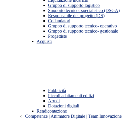
Liquidazione incarichi
Gruppo di supporto logistico
Supporto tecnico- specialistico (DSGA)
Responsabile del progetto (DS)
Collaudatori
Gruppo di supporto tecnico- operativo
Gruppo di supporto tecnico- gestionale
Progettiste
Acquisti
Pubblicità
Piccoli adattamenti edilizi
Arredi
Dotazioni digitali
Rendicontazione
Competenze | Animatore Digitale | Team Innovazione