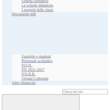
Offerta formativa
Le schede didattiche
I progetti delle classi
Documenti utili
Famiglie e studenti
Personale scolastico
P.O.N.
PN 2021-2027
P.N.R.R.
Organi Collegiali
Albo Sindacale
Campo di ricerca per le pagine del sito