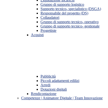
Liquidazione incarichi
Gruppo di supporto logistico
Supporto tecnico- specialistico (DSGA)
Responsabile del progetto (DS)
Collaudatori
Gruppo di supporto tecnico- operativo
Gruppo di supporto tecnico- gestionale
Progettiste
Acquisti
Pubblicità
Piccoli adattamenti edilizi
Arredi
Dotazioni digitali
Rendicontazione
Competenze | Animatore Digitale | Team Innovazione