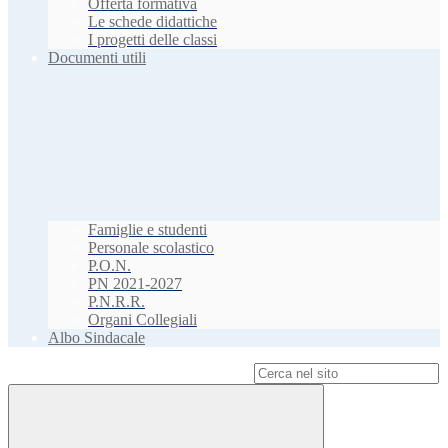
Offerta formativa
Le schede didattiche
I progetti delle classi
Documenti utili
Famiglie e studenti
Personale scolastico
P.O.N.
PN 2021-2027
P.N.R.R.
Organi Collegiali
Albo Sindacale
Campo di ricerca per le pagine del sito