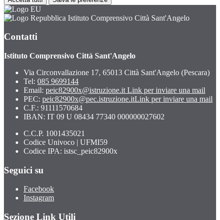
Istituto Comprensivo Città Sant'Angelo
Contatti
Istituto Comprensivo Città Sant'Angelo
Via Circonvallazione 17, 65013 Città Sant'Angelo (Pescara)
Tel:
085 9699144
Email:
peic82900x@istruzione.it
Link per inviare una mail
PEC:
peic82900x@pec.istruzione.it
Link per inviare una mail
C.F.: 91111570684
IBAN: IT 09 U 08434 77340 000000027602
C.C.P. 1001435021
Codice Univoco | UFMI59
Codice IPA: istsc_peic82900x
Seguici su
Facebook
Instagram
Sezione Link Utili