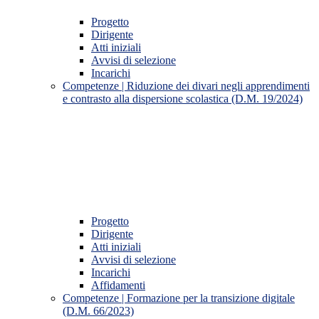
Progetto
Dirigente
Atti iniziali
Avvisi di selezione
Incarichi
Competenze | Riduzione dei divari negli apprendimenti
e contrasto alla dispersione scolastica (D.M. 19/2024)
Progetto
Dirigente
Atti iniziali
Avvisi di selezione
Incarichi
Affidamenti
Competenze | Formazione per la transizione digitale
(D.M. 66/2023)