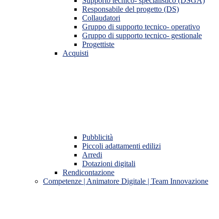
Supporto tecnico- specialistico (DSGA)
Responsabile del progetto (DS)
Collaudatori
Gruppo di supporto tecnico- operativo
Gruppo di supporto tecnico- gestionale
Progettiste
Acquisti
Pubblicità
Piccoli adattamenti edilizi
Arredi
Dotazioni digitali
Rendicontazione
Competenze | Animatore Digitale | Team Innovazione