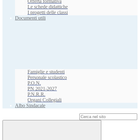
Offerta formativa
Le schede didattiche
I progetti delle classi
Documenti utili
Famiglie e studenti
Personale scolastico
P.O.N.
PN 2021-2027
P.N.R.R.
Organi Collegiali
Albo Sindacale
Campo di ricerca per le pagine del sito