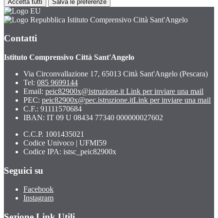
Accetta tutti
Salva le preferenze
Istituto Comprensivo Città Sant'Angelo
Contatti
Istituto Comprensivo Città Sant'Angelo
Via Circonvallazione 17, 65013 Città Sant'Angelo (Pescara)
Tel:
085 9699144
Email:
peic82900x@istruzione.it
Link per inviare una mail
PEC:
peic82900x@pec.istruzione.it
Link per inviare una mail
C.F.: 91111570684
IBAN: IT 09 U 08434 77340 000000027602
C.C.P. 1001435021
Codice Univoco | UFMI59
Codice IPA: istsc_peic82900x
Seguici su
Facebook
Instagram
Sezione Link Utili