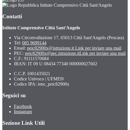
Istituto Comprensivo Città Sant'Angelo
Contatti
Istituto Comprensivo Città Sant'Angelo
Via Circonvallazione 17, 65013 Città Sant'Angelo (Pescara)
Tel:
085 9699144
Email:
peic82900x@istruzione.it
Link per inviare una mail
PEC:
peic82900x@pec.istruzione.it
Link per inviare una mail
C.F.: 91111570684
IBAN: IT 09 U 08434 77340 000000027602
C.C.P. 1001435021
Codice Univoco | UFMI59
Codice IPA: istsc_peic82900x
Seguici su
Facebook
Instagram
Sezione Link Utili