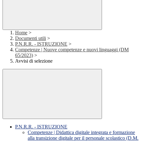
Home
>
Documenti utili
>
P.N.R.R. - ISTRUZIONE
>
Competenze | Nuove competenze e nuovi linguaggi (DM
65/2023)
>
Avvisi di selezione
P.N.R.R. - ISTRUZIONE
Competenze | Didattica digitale integrata e formazione
alla transizione digitale per il personale scolastico (D.M.