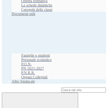
Offerta formativa
Le schede didattiche
I progetti delle classi
Documenti utili
Famiglie e studenti
Personale scolastico
P.O.N.
PN 2021-2027
P.N.R.R.
Organi Collegiali
Albo Sindacale
Campo di ricerca per le pagine del sito