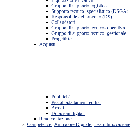
Liquidazione incarichi
Gruppo di supporto logistico
Supporto tecnico- specialistico (DSGA)
Responsabile del progetto (DS)
Collaudatori
Gruppo di supporto tecnico- operativo
Gruppo di supporto tecnico- gestionale
Progettiste
Acquisti
Pubblicità
Piccoli adattamenti edilizi
Arredi
Dotazioni digitali
Rendicontazione
Competenze | Animatore Digitale | Team Innovazione