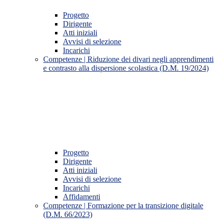
Progetto
Dirigente
Atti iniziali
Avvisi di selezione
Incarichi
Competenze | Riduzione dei divari negli apprendimenti
e contrasto alla dispersione scolastica (D.M. 19/2024)
Progetto
Dirigente
Atti iniziali
Avvisi di selezione
Incarichi
Affidamenti
Competenze | Formazione per la transizione digitale
(D.M. 66/2023)