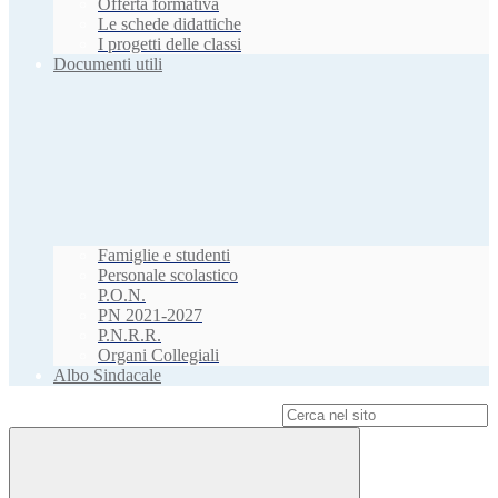
Offerta formativa
Le schede didattiche
I progetti delle classi
Documenti utili
Famiglie e studenti
Personale scolastico
P.O.N.
PN 2021-2027
P.N.R.R.
Organi Collegiali
Albo Sindacale
Campo di ricerca per le pagine del sito