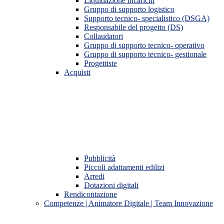
Liquidazione incarichi
Gruppo di supporto logistico
Supporto tecnico- specialistico (DSGA)
Responsabile del progetto (DS)
Collaudatori
Gruppo di supporto tecnico- operativo
Gruppo di supporto tecnico- gestionale
Progettiste
Acquisti
Pubblicità
Piccoli adattamenti edilizi
Arredi
Dotazioni digitali
Rendicontazione
Competenze | Animatore Digitale | Team Innovazione