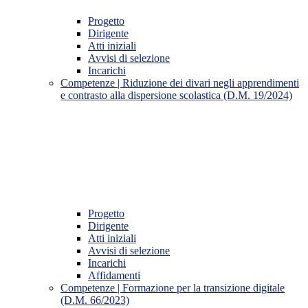
Progetto
Dirigente
Atti iniziali
Avvisi di selezione
Incarichi
Competenze | Riduzione dei divari negli apprendimenti
e contrasto alla dispersione scolastica (D.M. 19/2024)
Progetto
Dirigente
Atti iniziali
Avvisi di selezione
Incarichi
Affidamenti
Competenze | Formazione per la transizione digitale
(D.M. 66/2023)