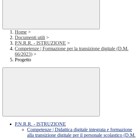
Home
>
Documenti utili
>
P.N.R.R. - ISTRUZIONE
>
Competenze | Formazione per la transizione digitale (D.M.
66/2023)
>
Progetto
P.N.R.R. - ISTRUZIONE
Competenze | Didattica digitale integrata e formazione
alla transizione digitale per il personale scolastico (D.M.