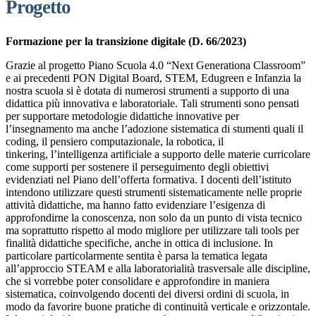
Progetto
Formazione per la transizione digitale (D. 66/2023)
Grazie al progetto Piano Scuola 4.0 “Next Generationa Classroom”
e ai precedenti PON Digital Board, STEM, Edugreen e Infanzia la
nostra scuola si è dotata di numerosi strumenti a supporto di una
didattica più innovativa e laboratoriale. Tali strumenti sono pensati
per supportare metodologie didattiche innovative per
l’insegnamento ma anche l’adozione sistematica di stumenti quali il
coding, il pensiero computazionale, la robotica, il
tinkering, l’intelligenza artificiale a supporto delle materie curricolare
come supporti per sostenere il perseguimento degli obiettivi
evidenziati nel Piano dell’offerta formativa. I docenti dell’istituto
intendono utilizzare questi strumenti sistematicamente nelle proprie
attività didattiche, ma hanno fatto evidenziare l’esigenza di
approfondirne la conoscenza, non solo da un punto di vista tecnico
ma soprattutto rispetto al modo migliore per utilizzare tali tools per
finalità didattiche specifiche, anche in ottica di inclusione. In
particolare particolarmente sentita è parsa la tematica legata
all’approccio STEAM e alla laboratorialità trasversale alle discipline,
che si vorrebbe poter consolidare e approfondire in maniera
sistematica, coinvolgendo docenti dei diversi ordini di scuola, in
modo da favorire buone pratiche di continuità verticale e orizzontale.