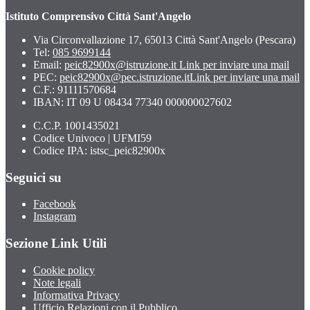
Istituto Comprensivo Città Sant'Angelo
Via Circonvallazione 17, 65013 Città Sant'Angelo (Pescara)
Tel:
085 9699144
Email:
peic82900x@istruzione.it
Link per inviare una mail
PEC:
peic82900x@pec.istruzione.it
Link per inviare una mail
C.F.: 91111570684
IBAN: IT 09 U 08434 77340 000000027602
C.C.P. 1001435021
Codice Univoco | UFMI59
Codice IPA: istsc_peic82900x
Seguici su
Facebook
Instagram
Sezione Link Utili
Cookie policy
Note legali
Informativa Privacy
Ufficio Relazioni con il Pubblico