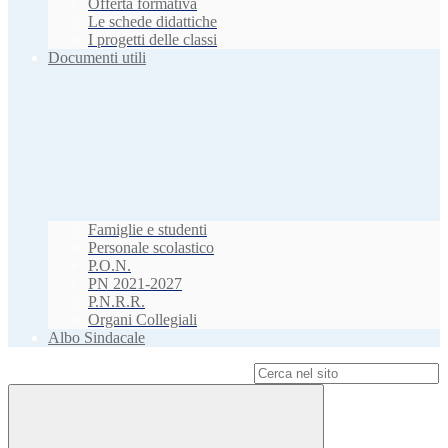
Offerta formativa
Le schede didattiche
I progetti delle classi
Documenti utili
Famiglie e studenti
Personale scolastico
P.O.N.
PN 2021-2027
P.N.R.R.
Organi Collegiali
Albo Sindacale
Campo di ricerca per le pagine del sito