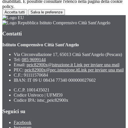
disabilitati. È possibile consultare l'elenco nella pagina della cookie
policy.
Accetta tutti
Salva le preferenze
Istituto Comprensivo Città Sant'Angelo
Contatti
Istituto Comprensivo Città Sant'Angelo
Via Circonvallazione 17, 65013 Città Sant'Angelo (Pescara)
Tel:
085 9699144
Email:
peic82900x@istruzione.it
Link per inviare una mail
PEC:
peic82900x@pec.istruzione.it
Link per inviare una mail
C.F.: 91111570684
IBAN: IT 09 U 08434 77340 000000027602
C.C.P. 1001435021
Codice Univoco | UFMI59
Codice IPA: istsc_peic82900x
Seguici su
Facebook
Instagram