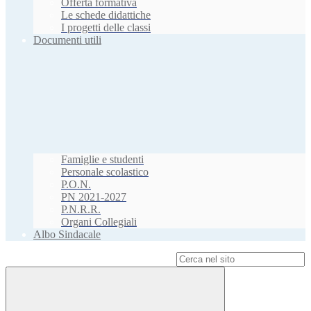
Offerta formativa
Le schede didattiche
I progetti delle classi
Documenti utili
Famiglie e studenti
Personale scolastico
P.O.N.
PN 2021-2027
P.N.R.R.
Organi Collegiali
Albo Sindacale
Campo di ricerca per le pagine del sito