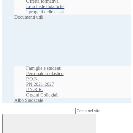
Offerta formativa
Le schede didattiche
I progetti delle classi
Documenti utili
Famiglie e studenti
Personale scolastico
P.O.N.
PN 2021-2027
P.N.R.R.
Organi Collegiali
Albo Sindacale
Campo di ricerca per le pagine del sito