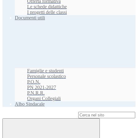
Offerta formativa
Le schede didattiche
I progetti delle classi
Documenti utili
Famiglie e studenti
Personale scolastico
P.O.N.
PN 2021-2027
P.N.R.R.
Organi Collegiali
Albo Sindacale
Campo di ricerca per le pagine del sito