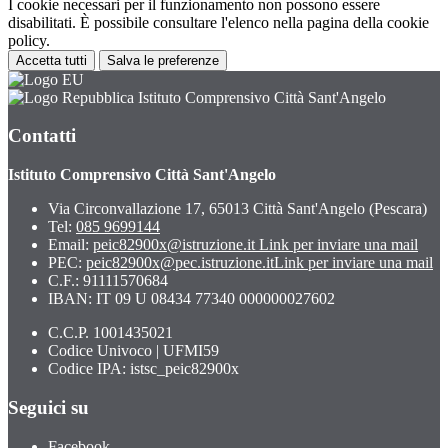
I cookie necessari per il funzionamento non possono essere
disabilitati. È possibile consultare l'elenco nella pagina della cookie
policy.
Accetta tutti
Salva le preferenze
Istituto Comprensivo Città Sant'Angelo
Contatti
Istituto Comprensivo Città Sant'Angelo
Via Circonvallazione 17, 65013 Città Sant'Angelo (Pescara)
Tel:
085 9699144
Email:
peic82900x@istruzione.it
Link per inviare una mail
PEC:
peic82900x@pec.istruzione.it
Link per inviare una mail
C.F.: 91111570684
IBAN: IT 09 U 08434 77340 000000027602
C.C.P. 1001435021
Codice Univoco | UFMI59
Codice IPA: istsc_peic82900x
Seguici su
Facebook