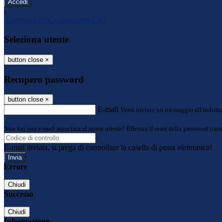
-
Entra con SPID
Entra con CIE
Seleziona utente
button close
×
Recupero password
button close
×
E-mail
Verrà inviato un messaggio all'indirizz
Non hai una e-mail associata al nome utente? Effettua il reset della password tram
E-mail inviata, si prega di controllare la casella di posta elettronica!
Errore
Chiudi
Successo
Chiudi
Informazione