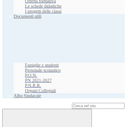
Offerta formativa
Le schede didattiche
I progetti delle classi
Documenti utili
Famiglie e studenti
Personale scolastico
P.O.N.
PN 2021-2027
P.N.R.R.
Organi Collegiali
Albo Sindacale
Campo di ricerca per le pagine del sito