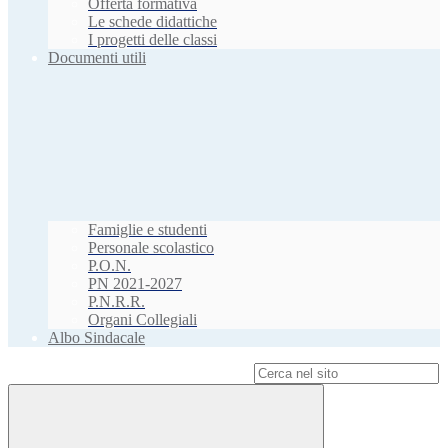
Offerta formativa
Le schede didattiche
I progetti delle classi
Documenti utili
Famiglie e studenti
Personale scolastico
P.O.N.
PN 2021-2027
P.N.R.R.
Organi Collegiali
Albo Sindacale
Campo di ricerca per le pagine del sito