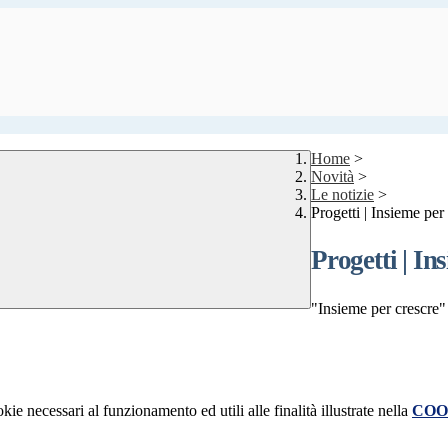
Home
>
Novità
>
Le notizie
>
Progetti | Insieme per
Progetti | In
"Insieme per crescre"
kie necessari al funzionamento ed utili alle finalità illustrate nella
COO