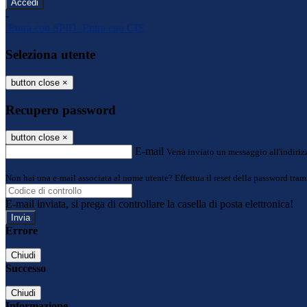
-
Entra con SPID
Entra con CIE
Seleziona utente
button close
×
Recupero password
button close
×
E-mail
Verrà inviato un messaggio all'indirizz
Non hai una e-mail associata al nome utente? Effettua il reset della password tram
E-mail inviata, si prega di controllare la casella di posta elettronica!
Errore
Chiudi
Successo
Chiudi
Informazione