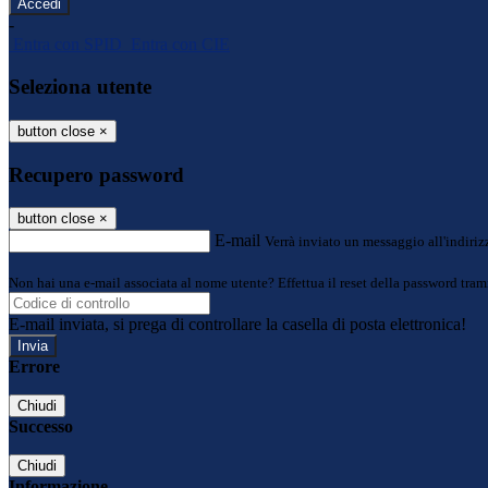
-
Entra con SPID
Entra con CIE
Seleziona utente
button close
×
Recupero password
button close
×
E-mail
Verrà inviato un messaggio all'indirizz
Non hai una e-mail associata al nome utente? Effettua il reset della password tram
E-mail inviata, si prega di controllare la casella di posta elettronica!
Errore
Chiudi
Successo
Chiudi
Informazione