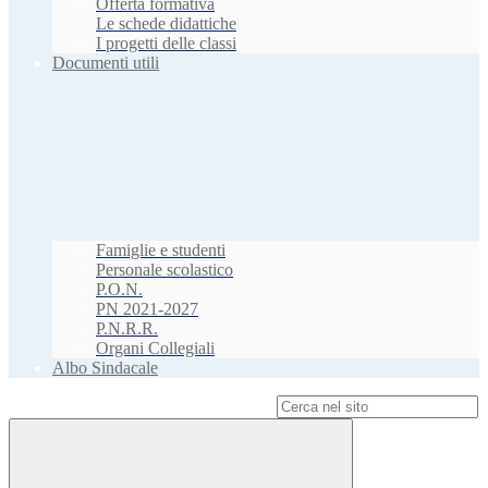
Offerta formativa
Le schede didattiche
I progetti delle classi
Documenti utili
Famiglie e studenti
Personale scolastico
P.O.N.
PN 2021-2027
P.N.R.R.
Organi Collegiali
Albo Sindacale
Campo di ricerca per le pagine del sito