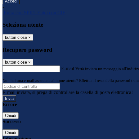
-
Entra con SPID
Entra con CIE
Seleziona utente
button close
×
Recupero password
button close
×
E-mail
Verrà inviato un messaggio all'indirizz
Non hai una e-mail associata al nome utente? Effettua il reset della password tram
E-mail inviata, si prega di controllare la casella di posta elettronica!
Errore
Chiudi
Successo
Chiudi
Informazione