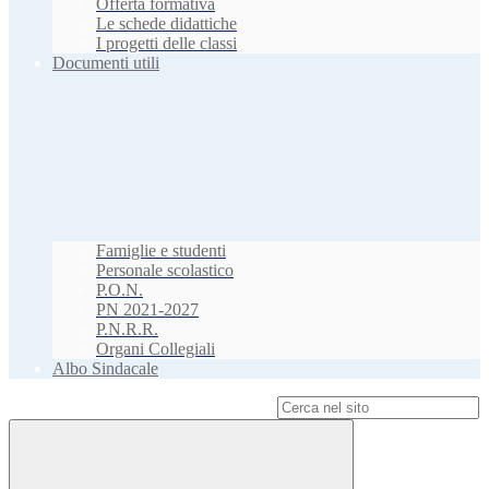
Offerta formativa
Le schede didattiche
I progetti delle classi
Documenti utili
Famiglie e studenti
Personale scolastico
P.O.N.
PN 2021-2027
P.N.R.R.
Organi Collegiali
Albo Sindacale
Campo di ricerca per le pagine del sito