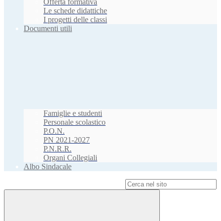
Offerta formativa
Le schede didattiche
I progetti delle classi
Documenti utili
Famiglie e studenti
Personale scolastico
P.O.N.
PN 2021-2027
P.N.R.R.
Organi Collegiali
Albo Sindacale
Campo di ricerca per le pagine del sito