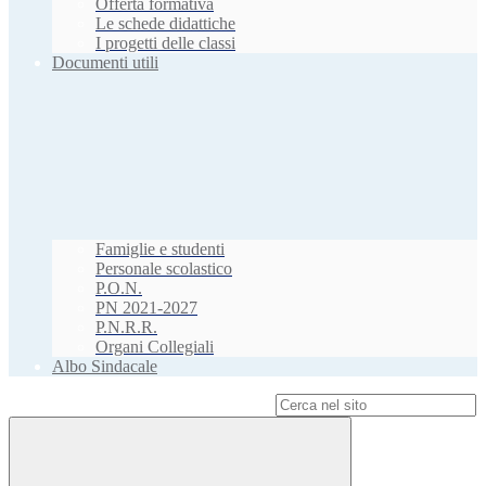
Offerta formativa
Le schede didattiche
I progetti delle classi
Documenti utili
Famiglie e studenti
Personale scolastico
P.O.N.
PN 2021-2027
P.N.R.R.
Organi Collegiali
Albo Sindacale
Campo di ricerca per le pagine del sito