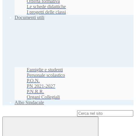
Offerta formativa
Le schede didattiche
I progetti delle classi
Documenti utili
Famiglie e studenti
Personale scolastico
P.O.N.
PN 2021-2027
P.N.R.R.
Organi Collegiali
Albo Sindacale
Campo di ricerca per le pagine del sito