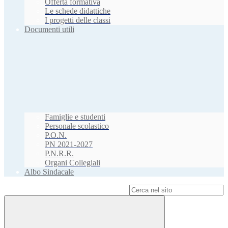
Offerta formativa
Le schede didattiche
I progetti delle classi
Documenti utili
Famiglie e studenti
Personale scolastico
P.O.N.
PN 2021-2027
P.N.R.R.
Organi Collegiali
Albo Sindacale
Campo di ricerca per le pagine del sito