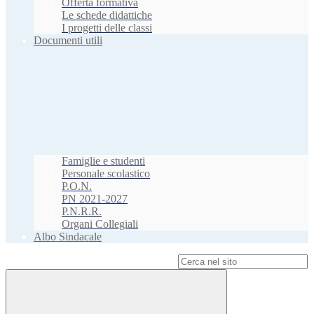
Offerta formativa
Le schede didattiche
I progetti delle classi
Documenti utili
Famiglie e studenti
Personale scolastico
P.O.N.
PN 2021-2027
P.N.R.R.
Organi Collegiali
Albo Sindacale
Campo di ricerca per le pagine del sito