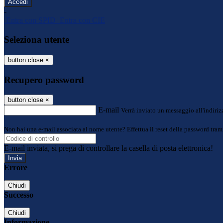
-
Entra con SPID
Entra con CIE
Seleziona utente
button close
×
Recupero password
button close
×
E-mail
Verrà inviato un messaggio all'indirizz
Non hai una e-mail associata al nome utente? Effettua il reset della password tram
E-mail inviata, si prega di controllare la casella di posta elettronica!
Errore
Chiudi
Successo
Chiudi
Informazione