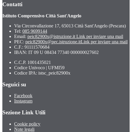
Contatti
Istituto Comprensivo Città Sant'Angelo
Via Circonvallazione 17, 65013 Città Sant'Angelo (Pescara)
Tel:
085 9699144
Email:
peic82900x@istruzione.it
Link per inviare una mail
PEC:
peic82900x@pec.istruzione.it
Link per inviare una mail
C.F.: 91111570684
IBAN: IT 09 U 08434 77340 000000027602
C.C.P. 1001435021
Codice Univoco | UFMI59
Codice IPA: istsc_peic82900x
Seguici su
Facebook
Instagram
Sezione Link Utili
Cookie policy
Note legali