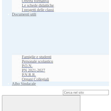
Offerta formativa
Le schede didattiche
I progetti delle classi
Documenti utili
Famiglie e studenti
Personale scolastico
P.O.N.
PN 2021-2027
P.N.R.R.
Organi Collegiali
Albo Sindacale
Campo di ricerca per le pagine del sito