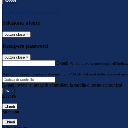
-
Entra con SPID
Entra con CIE
Seleziona utente
button close
×
Recupero password
button close
×
E-mail
Verrà inviato un messaggio all'indirizz
Non hai una e-mail associata al nome utente? Effettua il reset della password tram
E-mail inviata, si prega di controllare la casella di posta elettronica!
Errore
Chiudi
Successo
Chiudi
Informazione