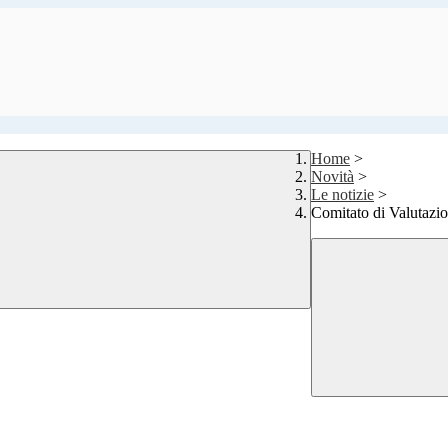
Home
>
Novità
>
Le notizie
>
Comitato di Valutazi